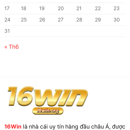
17
18
19
20
21
22
23
24
25
26
27
28
29
30
31
« Th6
16Win
là nhà cái uy tín hàng đầu châu Á, được