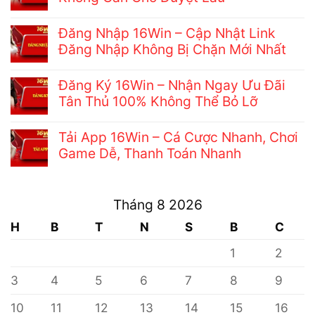
Đăng Nhập 16Win – Cập Nhật Link
Đăng Nhập Không Bị Chặn Mới Nhất
Đăng Ký 16Win – Nhận Ngay Ưu Đãi
Tân Thủ 100% Không Thể Bỏ Lỡ
Tải App 16Win – Cá Cược Nhanh, Chơi
Game Dễ, Thanh Toán Nhanh
Tháng 8 2026
H
B
T
N
S
B
C
1
2
3
4
5
6
7
8
9
10
11
12
13
14
15
16