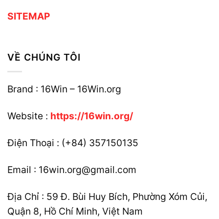
SITEMAP
VỀ CHÚNG TÔI
Brand : 16Win – 16Win.org
Website :
https://16win.org/
Điện Thoại :
(+84) 357150135
Email :
16win.org@gmail.com
Địa Chỉ : 59 Đ. Bùi Huy Bích, Phường Xóm Củi,
Quận 8, Hồ Chí Minh, Việt Nam