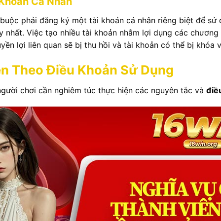
 Khoản Cá Nhân
buộc phải đăng ký một tài khoản cá nhân riêng biệt để sử d
 nhất. Việc tạo nhiều tài khoản nhằm lợi dụng các chương 
ền lợi liên quan sẽ bị thu hồi và tài khoản có thể bị khóa v
ên Theo Điều Khoản Sử Dụng
người chơi cần nghiêm túc thực hiện các nguyên tắc và
điề