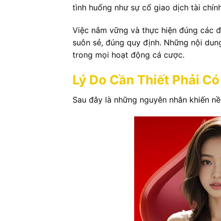
tình huống như sự cố giao dịch tài chí
Việc nắm vững và thực hiện đúng các đi
suôn sẻ, đúng quy định. Những nội dung
trong mọi hoạt động cá cược.
Lý Do Cần Thiết Phải C
Sau đây là những nguyên nhân khiến n