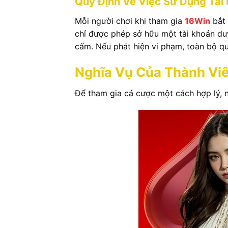
Quy Định Về Việc Sử Dụng Tài
Mỗi người chơi khi tham gia
16Win
bắt 
chỉ được phép sở hữu một tài khoản duy
cấm. Nếu phát hiện vi phạm, toàn bộ quy
Nghĩa Vụ Của Thành Vi
Để tham gia cá cược một cách hợp lý, 