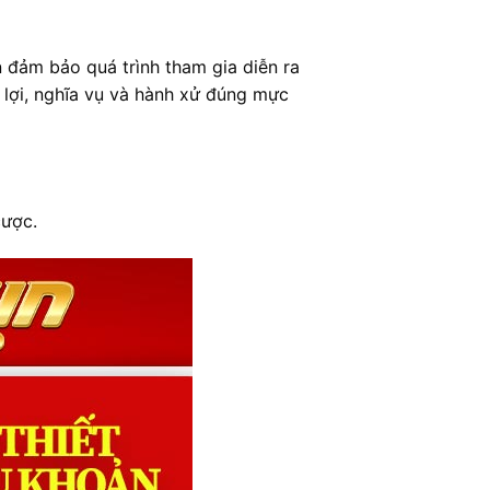
 đảm bảo quá trình tham gia diễn ra
 lợi, nghĩa vụ và hành xử đúng mực
cược.