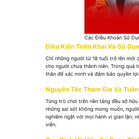
Các Điều Khoản Sử Dụn
Điều Kiện Triển Khai Và Sử Dụ
Chỉ những người từ 18 tuổi trở lên mới
cho người chưa thành niên. Trong quá tr
thân để xác minh và đảm bảo quyền lợi
Nguyên Tắc Tham Gia Và Tuân 
Từng trò chơi trên nền tảng đều sở hữu 
những sai sót không mong muốn, người c
nghiêm ngặt với mọi hành vi gian lận; 
viễn.