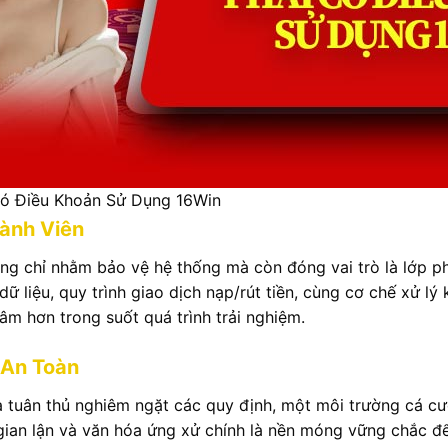
Có Điều Khoản Sử Dụng 16Win
ành Viên
ng chỉ nhằm bảo vệ hệ thống mà còn đóng vai trò là lớp ph
 liệu, quy trình giao dịch nạp/rút tiền, cùng cơ chế xử lý 
âm hơn trong suốt quá trình trải nghiệm.
 An Toàn
à tuân thủ nghiêm ngặt các quy định, một môi trường cá c
ian lận và văn hóa ứng xử chính là nền móng vững chắc để