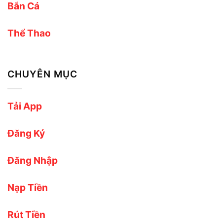
Bắn Cá
Thể Thao
CHUYÊN MỤC
Tải App
Đăng Ký
Đăng Nhập
Nạp Tiền
Rút Tiền