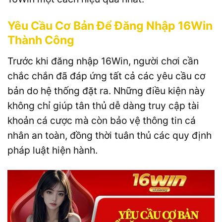
Yêu Cầu Cơ Bản Để Đăng Nhập 16Win
Thành Công
Trước khi đăng nhập 16Win, người chơi cần
chắc chắn đã đáp ứng tất cả các yêu cầu cơ
bản do hệ thống đặt ra. Những điều kiện này
không chỉ giúp tân thủ dễ dàng truy cập tài
khoản cá cược mà còn bảo vệ thông tin cá
nhân an toàn, đồng thời tuân thủ các quy định
pháp luật hiện hành.