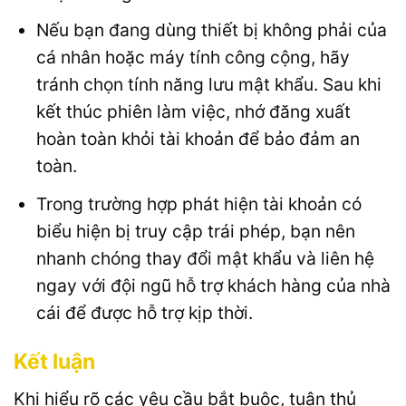
Nếu bạn đang dùng thiết bị không phải của
cá nhân hoặc máy tính công cộng, hãy
tránh chọn tính năng lưu mật khẩu. Sau khi
kết thúc phiên làm việc, nhớ đăng xuất
hoàn toàn khỏi tài khoản để bảo đảm an
toàn.
Trong trường hợp phát hiện tài khoản có
biểu hiện bị truy cập trái phép, bạn nên
nhanh chóng thay đổi mật khẩu và liên hệ
ngay với đội ngũ hỗ trợ khách hàng của nhà
cái để được hỗ trợ kịp thời.
Kết luận
Khi hiểu rõ các yêu cầu bắt buộc, tuân thủ