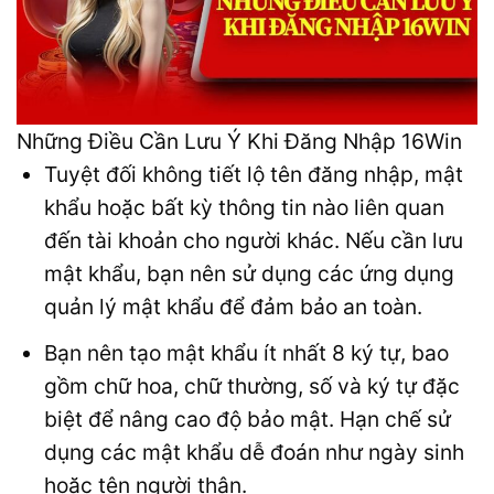
Những Điều Cần Lưu Ý Khi Đăng Nhập 16Win
Tuyệt đối không tiết lộ tên đăng nhập, mật
khẩu hoặc bất kỳ thông tin nào liên quan
đến tài khoản cho người khác. Nếu cần lưu
mật khẩu, bạn nên sử dụng các ứng dụng
quản lý mật khẩu để đảm bảo an toàn.
Bạn nên tạo mật khẩu ít nhất 8 ký tự, bao
gồm chữ hoa, chữ thường, số và ký tự đặc
biệt để nâng cao độ bảo mật. Hạn chế sử
dụng các mật khẩu dễ đoán như ngày sinh
hoặc tên người thân.