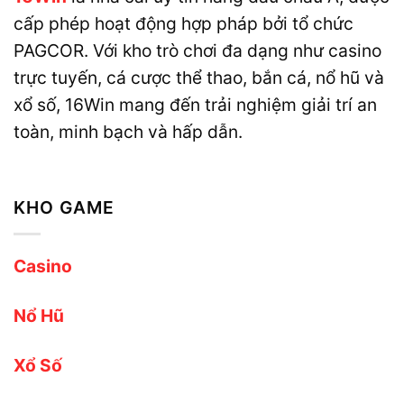
cấp phép hoạt động hợp pháp bởi tổ chức
PAGCOR. Với kho trò chơi đa dạng như casino
trực tuyến, cá cược thể thao, bắn cá, nổ hũ và
xổ số, 16Win mang đến trải nghiệm giải trí an
toàn, minh bạch và hấp dẫn.
KHO GAME
Casino
Nổ Hũ
Xổ Số