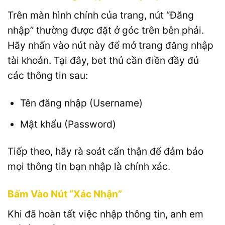
Trên màn hình chính của trang, nút “Đăng
nhập” thường được đặt ở góc trên bên phải.
Hãy nhấn vào nút này để mở trang đăng nhập
tài khoản. Tại đây, bet thủ cần điền đầy đủ
các thông tin sau:
Tên đăng nhập (Username)
Mật khẩu (Password)
Tiếp theo, hãy rà soát cẩn thận để đảm bảo
mọi thông tin bạn nhập là chính xác.
Bấm Vào Nút “Xác Nhận”
Khi đã hoàn tất việc nhập thông tin, anh em