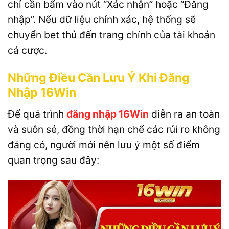
chỉ cần bấm vào nút “Xác nhận” hoặc “Đăng
nhập”. Nếu dữ liệu chính xác, hệ thống sẽ
chuyển bet thủ đến trang chính của tài khoản
cá cược.
Những Điều Cần Lưu Ý Khi Đăng
Nhập 16Win
Để quá trình
đăng nhập 16Win
diễn ra an toàn
và suôn sẻ, đồng thời hạn chế các rủi ro không
đáng có, người mới nên lưu ý một số điểm
quan trọng sau đây: