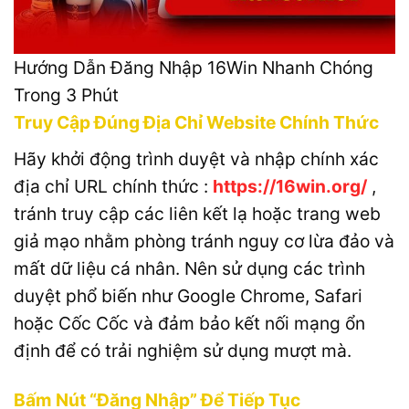
Hướng Dẫn Đăng Nhập 16Win Nhanh Chóng
Trong 3 Phút
Truy Cập Đúng Địa Chỉ Website Chính Thức
Hãy khởi động trình duyệt và nhập chính xác
địa chỉ URL chính thức :
https://16win.org/
,
tránh truy cập các liên kết lạ hoặc trang web
giả mạo nhằm phòng tránh nguy cơ lừa đảo và
mất dữ liệu cá nhân. Nên sử dụng các trình
duyệt phổ biến như Google Chrome, Safari
hoặc Cốc Cốc và đảm bảo kết nối mạng ổn
định để có trải nghiệm sử dụng mượt mà.
Bấm Nút “Đăng Nhập” Để Tiếp Tục