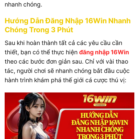
nhanh chóng.
Hướng Dẫn Đăng Nhập 16Win Nhanh
Chóng Trong 3 Phút
Sau khi hoàn thành tất cả các yêu cầu cần
thiết, bạn có thể thực hiện
đăng nhập 16Win
theo các bước đơn giản sau. Chỉ với vài thao
tác, người chơi sẽ nhanh chóng bắt đầu cuộc
hành trình khám phá thế giới cá cược thú vị: