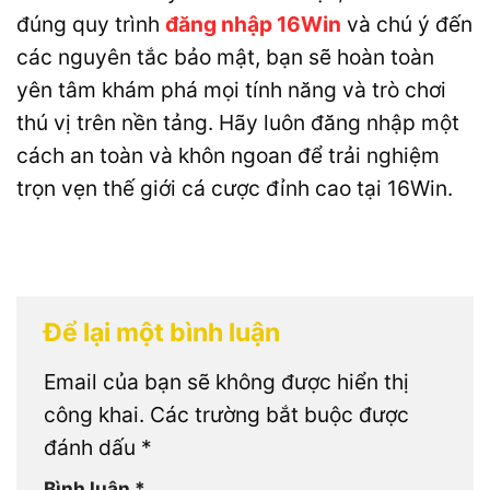
đúng quy trình
đăng nhập 16Win
và chú ý đến
các nguyên tắc bảo mật, bạn sẽ hoàn toàn
yên tâm khám phá mọi tính năng và trò chơi
thú vị trên nền tảng. Hãy luôn đăng nhập một
cách an toàn và khôn ngoan để trải nghiệm
trọn vẹn thế giới cá cược đỉnh cao tại 16Win.
Để lại một bình luận
Email của bạn sẽ không được hiển thị
công khai.
Các trường bắt buộc được
đánh dấu
*
Bình luận
*